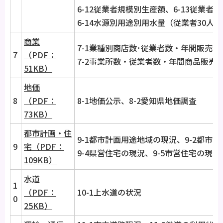
6-12従業者規模別生産額、6-13従業者
6-14水源別用途別用水量（従業者30人
商業
7-1業種別商店数･従業者数・年間販売額
7
（PDF：
7-2事業所数・従業者数・年間商品販売
51KB）
地価
8
（PDF：
8-1地価公示、8-2愛知県地価調査
73KB）
都市計画・住
9-1都市計画用途地域の現況、9-2都市公
9
宅（PDF：
9-4県営住宅の現況、9-5市営住宅の現況
109KB）
水道
1
（PDF：
10-1上水道の状況
0
25KB）