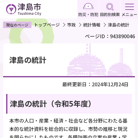
こ
の
防災・防犯
目的別検索
メニュー
ペ
トップページ
市政
統計情報
津島の統計
現在のページ
ー
ページID：943890046
ジ
の
本
先
文
津島の統計
頭
こ
で
こ
す
か
最終更新日：2024年12月24日
ら
津島の統計（令和5年度）
本市の人口・産業・経済・社会など各分野にわたる基
本的な統計資料を総合的に収録し、市勢の推移と現況
を明らかにしたものです。各種計画の立案や産業・学