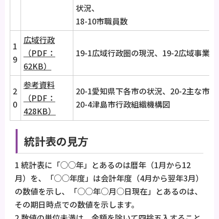
状況、
18-10市職員数
広域行政
1
（PDF：
19-1広域行政圏の現況、19-2広域事業
9
62KB）
参考資料
2
20-1愛知県下各市の状況、20-2主な市関
（PDF：
0
20-4津島市行政組織機構図
428KB）
統計表の見方
1 統計表に「○○年」とあるのは暦年（1月から12
月）を、「○○年度」は会計年度（4月から翌年3月）
の数値を示し、「○○年○月○日現在」とあるのは、
その期日時点での数値を示します。
2 数値の単位未満は、金額を除いて四捨五入すること