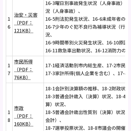
16-3曜日別事故発生状況（人身事故）、
況（人身事故）、
治安・災害
1
16-5刑法犯発生状況、16-6未成年者の
（PDF：
6
16-7少年のぐ犯不良行為補導状況（行為
121KB）
況、
16-9時間帯別火災発生状況、16-10原
16-11救急車出動状況、16-12消防力の
市民所得
1
17-1経済活動別市内総生産、17-2市民
（PDF：
7
17-3家計所得(個人企業を含む）、17-
76KB）
18-1会計別決算額の推移、18-2財政状
18-3普通会計歳入（決算）状況、18-
算）状況、
市政
1
18-5普通会計歳出性質別（決算）状況、
（PDF：
8
会計）、
160KB）
18-7選挙投票状況、18-8市議会の開催状