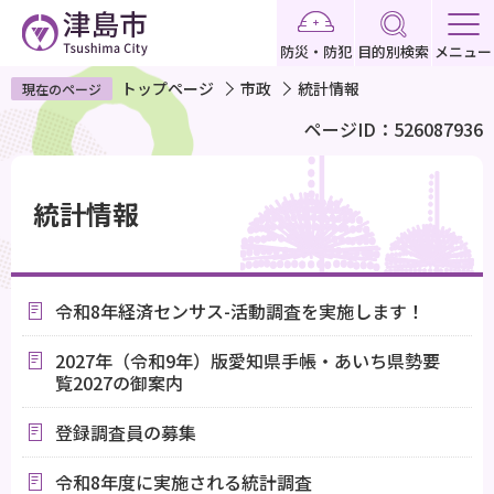
こ
の
防災・防犯
目的別検索
メニュー
ペ
トップページ
市政
統計情報
現在のページ
ー
ページID：526087936
ジ
の
本
先
文
統計情報
頭
こ
で
こ
す
か
令和8年経済センサス-活動調査を実施します！
ら
2027年（令和9年）版愛知県手帳・あいち県勢要
覧2027の御案内
登録調査員の募集
令和8年度に実施される統計調査