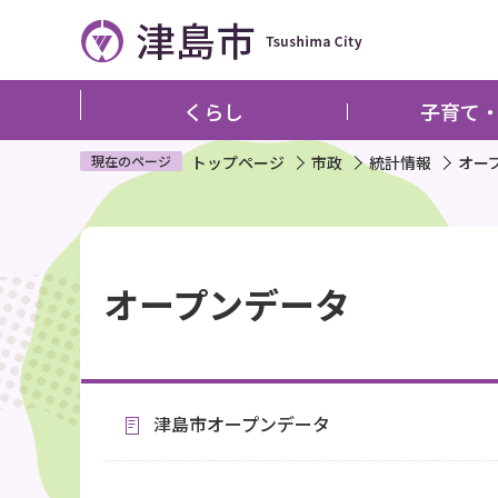
こ
の
ペ
ー
くらし
子育て
ジ
の
現在のページ
トップページ
市政
統計情報
オー
先
頭
本
で
文
す
オープンデータ
こ
こ
か
ら
津島市オープンデータ