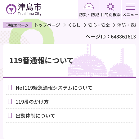
こ
の
防災・防犯
目的別検索
メニュー
ペ
トップページ
くらし
安心・安全
消防・救急
現在のページ
ー
ページID：648861613
ジ
の
本
先
文
119番通報について
頭
こ
で
こ
す
か
Net119緊急通報システムについて
ら
119番のかけ方
出動体制について