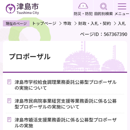
こ
の
防災・防犯
目的別検索
メニュー
ペ
トップページ
市政
財政・入札・契約
入札・
現在のページ
ー
ページID：567367390
ジ
の
本
先
文
プロポーザル
頭
こ
で
こ
す
か
津島市学校給食調理業務委託公募型プロポーザル
ら
の実施について
津島市民病院事業経営支援等業務委託に係る公募
型プロポーザルの実施について
津島市婚活支援業務委託に係る公募型プロポーザ
ルの実施