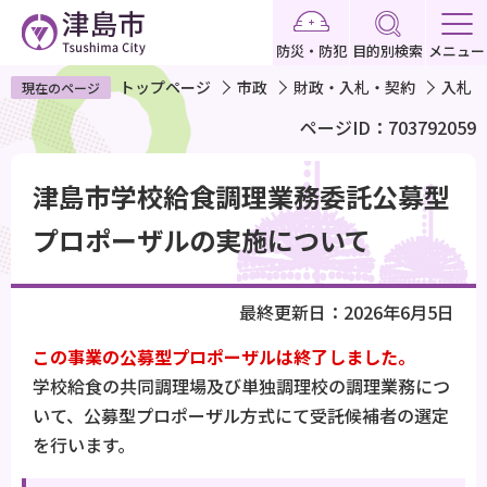
こ
の
防災・防犯
目的別検索
メニュー
ペ
トップページ
市政
財政・入札・契約
入札・
現在のページ
ー
ページID：703792059
ジ
の
本
先
津島市学校給食調理業務委託公募型
文
頭
こ
プロポーザルの実施について
で
こ
す
か
最終更新日：2026年6月5日
ら
この事業の公募型プロポーザルは終了しました。
学校給食の共同調理場及び単独調理校の調理業務につ
いて、公募型プロポーザル方式にて受託候補者の選定
を行います。