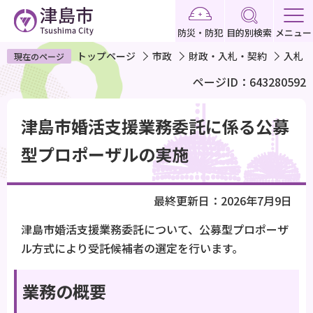
こ
の
防災・防犯
目的別検索
メニュー
ペ
トップページ
市政
財政・入札・契約
入札・
現在のページ
ー
ページID：643280592
ジ
の
本
先
津島市婚活支援業務委託に係る公募
文
頭
こ
型プロポーザルの実施
で
こ
す
か
最終更新日：2026年7月9日
ら
津島市婚活支援業務委託について、公募型プロポーザ
ル方式により受託候補者の選定を行います。
業務の概要