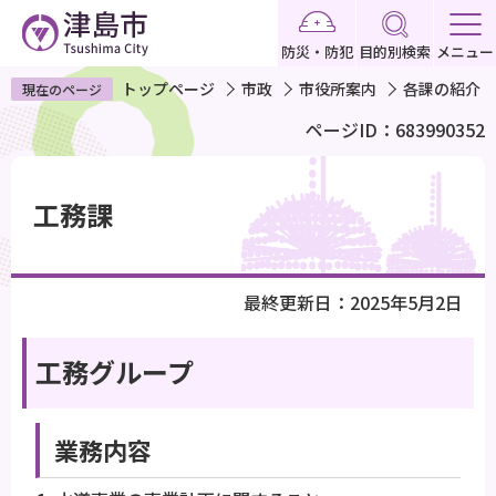
こ
の
防災・防犯
目的別検索
メニュー
ペ
トップページ
市政
市役所案内
各課の紹介
現在のページ
ー
ページID：683990352
ジ
の
本
先
文
工務課
頭
こ
で
こ
す
か
最終更新日：2025年5月2日
ら
工務グループ
業務内容