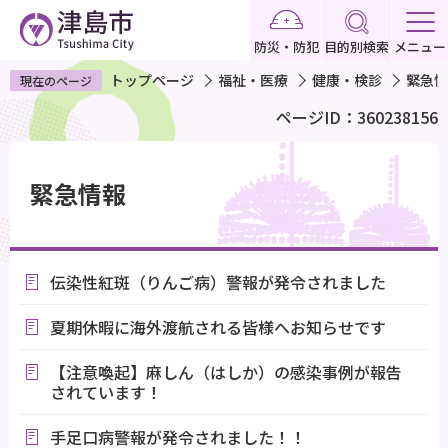
こ
の
防災・防犯
目的別検索
メニュー
ペ
トップページ
福祉・医療
健康・検診
緊急情
現在のページ
ー
ページID：360238156
ジ
の
本
先
文
緊急情報
頭
こ
で
こ
す
か
伝染性紅斑（りんご病）警報が発令されました
ら
夏期休暇に海外渡航される皆様へお知らせです
【注意喚起】麻しん（はしか）の感染事例が報告
されています！
手足口病警報が発令されました！！