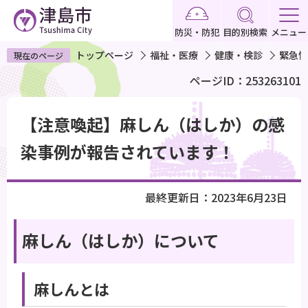
こ
の
防災・防犯
目的別検索
メニュー
ペ
トップページ
福祉・医療
健康・検診
緊急情
現在のページ
ー
ページID：253263101
ジ
の
本
先
【注意喚起】麻しん（はしか）の感
文
頭
こ
染事例が報告されています！
で
こ
す
か
最終更新日：2023年6月23日
ら
麻しん（はしか）について
麻しんとは