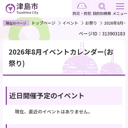
こ
の
防災・防犯
目的別検索
メニュー
ペ
トップページ
イベント
お祭り
2026年8月
現在のページ
ー
ページID：313903183
ジ
の
本
先
2026年8月イベントカレンダー(お
文
頭
こ
祭り)
で
こ
す
か
ら
近日開催予定のイベント
現在、直近のイベントはありません。