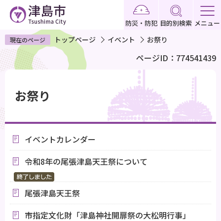
こ
の
防災・防犯
目的別検索
メニュー
ペ
トップページ
イベント
お祭り
現在のページ
ー
ページID：774541439
ジ
の
本
先
文
お祭り
頭
こ
で
こ
す
か
イベントカレンダー
ら
令和8年の尾張津島天王祭について
尾張津島天王祭
市指定文化財「津島神社開扉祭の大松明行事」