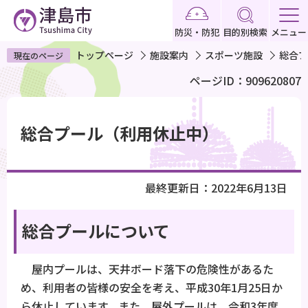
こ
の
防災・防犯
目的別検索
メニュー
ペ
トップページ
施設案内
スポーツ施設
総合プ
現在のページ
ー
ページID：909620807
ジ
の
本
先
文
総合プール（利用休止中）
頭
こ
で
こ
す
か
最終更新日：2022年6月13日
ら
総合プールについて
屋内プールは、天井ボード落下の危険性があるた
め、利用者の皆様の安全を考え、平成30年1月25日か
ら休止しています。また、屋外プールは、令和3年度