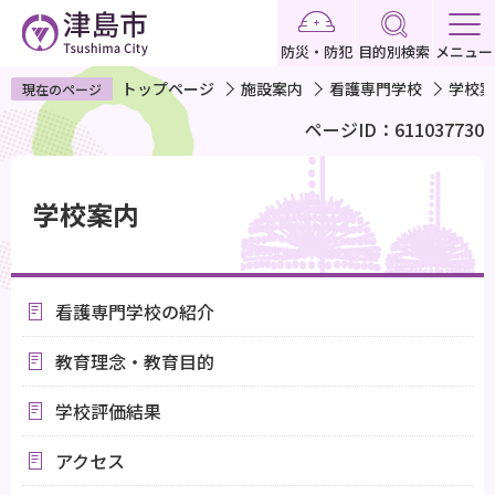
こ
の
防災・防犯
目的別検索
メニュー
ペ
トップページ
施設案内
看護専門学校
学校案
現在のページ
ー
ページID：611037730
ジ
の
本
先
文
学校案内
頭
こ
で
こ
す
か
看護専門学校の紹介
ら
教育理念・教育目的
学校評価結果
アクセス