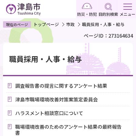
こ
の
防災・防犯
目的別検索
メニュー
ペ
トップページ
市政
職員採用・人事・給与
現在のページ
ー
ページID：273164634
ジ
の
本
先
文
職員採用・人事・給与
頭
こ
で
こ
す
か
調査報告書の提言に関するアンケート結果
ら
津島市職場環境改善対策案策定委員会
ハラスメント相談窓口について
職場環境改善のためのアンケート結果の最終報告
書