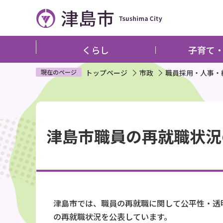
こ
の
ペ
ー
くらし
子育て
ジ
の
現在のページ
トップページ
市政
職員採用・人事・
先
頭
本
で
文
す
津島市職員の再就職状況
こ
こ
か
ら
津島市では、職員の再就職に関して公平性・透
の再就職状況を公表しています。