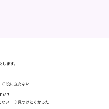
地
たします。
役に立たない
すか？
えない
見つけにくかった