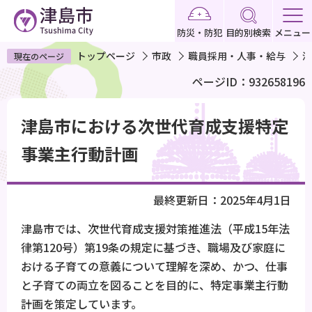
こ
の
防災・防犯
目的別検索
メニュー
ペ
トップページ
市政
職員採用・人事・給与
津
現在のページ
ー
ページID：932658196
ジ
の
本
先
津島市における次世代育成支援特定
文
頭
こ
事業主行動計画
で
こ
す
か
最終更新日：2025年4月1日
ら
津島市では、次世代育成支援対策推進法（平成15年法
律第120号）第19条の規定に基づき、職場及び家庭に
おける子育ての意義について理解を深め、かつ、仕事
と子育ての両立を図ることを目的に、特定事業主行動
計画を策定しています。