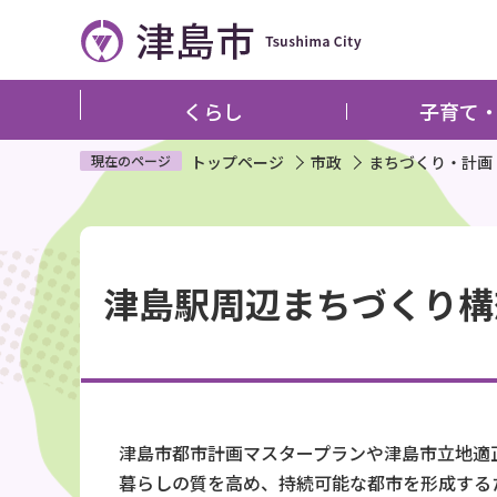
こ
の
ペ
ー
くらし
子育て
ジ
の
現在のページ
トップページ
市政
まちづくり・計画
先
頭
本
で
文
す
津島駅周辺まちづくり構
こ
こ
か
ら
津島市都市計画マスタープランや津島市立地適
暮らしの質を高め、持続可能な都市を形成する