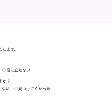
たします。
役に立たない
すか？
えない
見つけにくかった