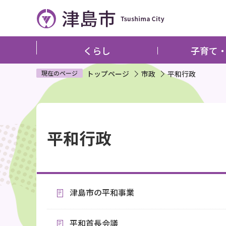
こ
の
ペ
ー
くらし
子育て
ジ
の
現在のページ
トップページ
市政
平和行政
先
頭
本
で
文
す
平和行政
こ
こ
か
ら
津島市の平和事業
平和首長会議