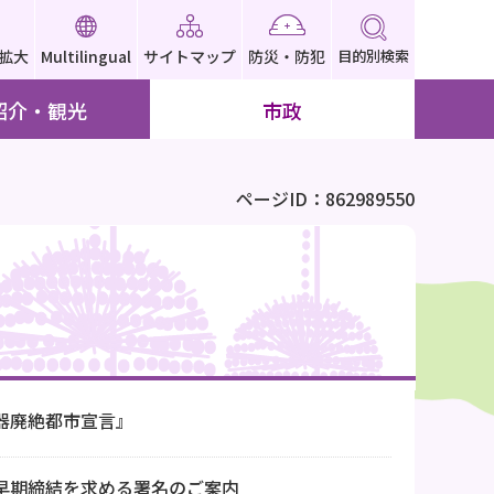
拡大
Multilingual
サイトマップ
防災・防犯
目的別検索
紹介・観光
市政
ページID：862989550
器廃絶都市宣言』
早期締結を求める署名のご案内