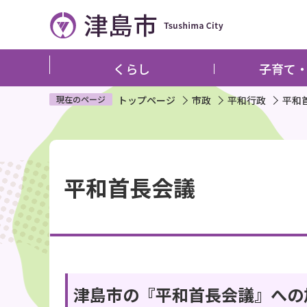
こ
の
ペ
ー
くらし
子育て
ジ
の
現在のページ
トップページ
市政
平和行政
平和
先
頭
本
で
文
す
平和首長会議
こ
こ
か
ら
津島市の『平和首長会議』への