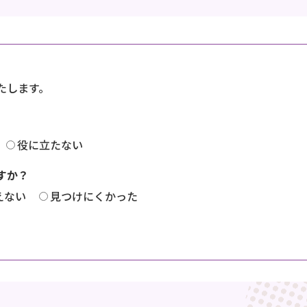
たします。
役に立たない
すか？
えない
見つけにくかった