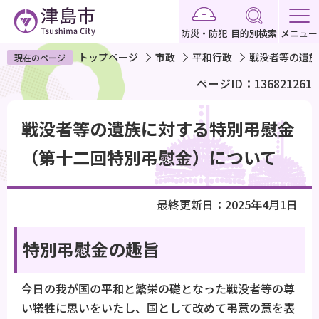
こ
の
防災・防犯
目的別検索
メニュー
ペ
トップページ
市政
平和行政
戦没者等の遺族
現在のページ
ー
ページID：136821261
ジ
の
本
先
戦没者等の遺族に対する特別弔慰金
文
頭
こ
（第十二回特別弔慰金）について
で
こ
す
か
最終更新日：2025年4月1日
ら
特別弔慰金の趣旨
今日の我が国の平和と繁栄の礎となった戦没者等の尊
い犠牲に思いをいたし、国として改めて弔意の意を表