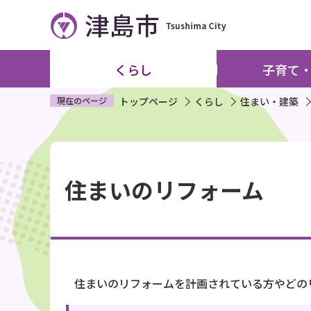
こ
の
ペ
ー
くらし
子育て
ジ
の
現在のページ
トップページ
くらし
住まい・建築
先
頭
本
で
文
す
住まいのリフォーム
こ
こ
か
ら
住まいのリフォームを計画されている方やどの