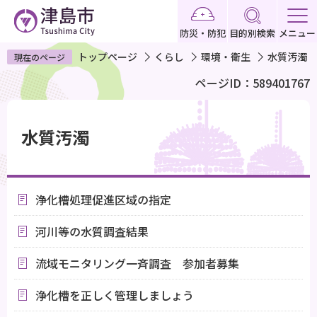
こ
の
防災・防犯
目的別検索
メニュー
ペ
トップページ
くらし
環境・衛生
水質汚濁
現在のページ
ー
ページID：589401767
ジ
の
本
先
文
水質汚濁
頭
こ
で
こ
す
か
浄化槽処理促進区域の指定
ら
河川等の水質調査結果
流域モニタリング一斉調査 参加者募集
浄化槽を正しく管理しましょう