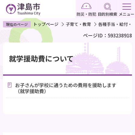
こ
の
防災・防犯
目的別検索
メニュー
ペ
トップページ
子育て・教育
各種手当・給付・
現在のページ
ー
ページID：593238918
ジ
の
本
先
文
就学援助費について
頭
こ
で
こ
す
か
お子さんが学校に通うための費用を援助します
ら
（就学援助費）