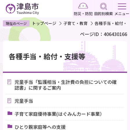
こ
の
防災・防犯
目的別検索
メニュー
ペ
トップページ
子育て・教育
各種手当・給付・
現在のページ
ー
ページID：406430166
ジ
の
本
先
文
各種手当・給付・支援等
頭
こ
で
こ
す
か
児童手当「監護相当・生計費の負担についての確
ら
認書」に関するご案内
児童手当
子育て家庭優待事業(はぐみんカード事業）
ひとり親家庭等への支援