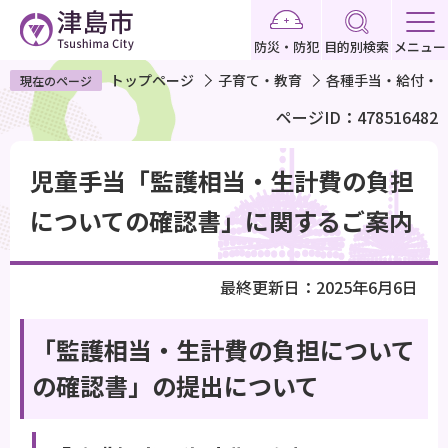
こ
の
防災・防犯
目的別検索
メニュー
ペ
トップページ
子育て・教育
各種手当・給付・
現在のページ
ー
ページID：478516482
ジ
の
本
先
児童手当「監護相当・生計費の負担
文
頭
こ
についての確認書」に関するご案内
で
こ
す
か
最終更新日：2025年6月6日
ら
「監護相当・生計費の負担について
の確認書」の提出について