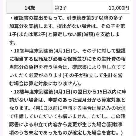
14歳
第2子
10,000円
・確認書の提出をもって、引き続き第3子以降の多子
加算分を支給します。提出がない場合は、その子を第
1子(または第2子)と算定しない額(減額)を支給しま
す。
・18歳年度末到達後(4月1日)も、その子に対して
監護
に相当する世話及び必要な保護並びにその生計費の相
当部分の負担
を行う場合は、確認書により申し立てて
いただく必要があります(
その子が独立して生計を営
む場合は算定対象になりません
)。
・
18歳年度末到達後(4月1日)の翌日から15日以内に申
請がない場合は、申請のあった翌月分から算定対象と
なります。
4月1日以前に申請する場合は見込みの状況
で申請していただいても構いません。ただし、
この確
認書による申立て内容から変更が生じた場合(記載事
項のうち未定であったものが確定した場合を含む。)