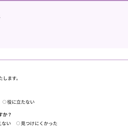
地
たします。
役に立たない
すか？
えない
見つけにくかった