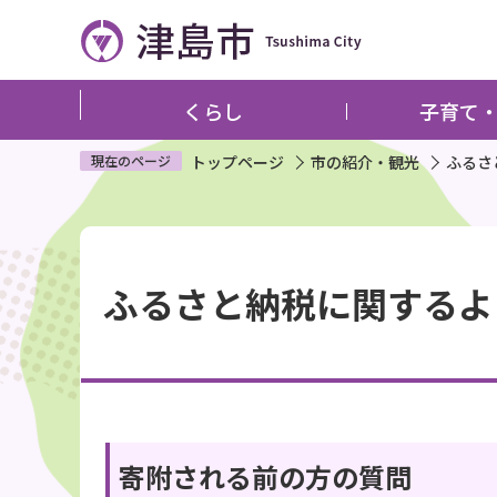
こ
の
ペ
ー
くらし
子育て
ジ
の
現在のページ
トップページ
市の紹介・観光
ふるさ
先
頭
本
で
文
す
ふるさと納税に関するよ
こ
こ
か
ら
寄附される前の方の質問