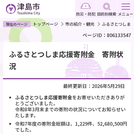
こ
の
防災・防犯
目的別検索
メニュー
ペ
トップページ
市の紹介・観光
ふるさとつしま
現在のページ
ー
ページID：806133547
ジ
の
本
先
ふるさとつしま応援寄附金 寄附状
文
頭
こ
況
で
こ
す
か
最終更新日：2026年5月29日
ら
ふるさとつしま応援寄附金
をお寄せいただきありが
とうございました。
令和8年3月末までの寄附の状況についてお知らせい
たします。
令和7年度の寄附金総額は、1,229件、52,680,500円
でした。