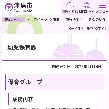
こ
の
防災・防犯
目的別検索
メニュー
ペ
トップページ
市政
市役所案内
各課の紹介
現在のページ
ー
ページID：907923102
ジ
の
本
先
文
幼児保育課
頭
こ
で
こ
す
か
最終更新日：2025年4月14日
ら
保育グループ
業務内容