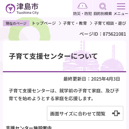
こ
の
防災・防犯
目的別検索
メニュー
ペ
トップページ
子育て・教育
子育て相談・遊び
現在のページ
ー
ページID：875621081
ジ
の
本
先
文
子育て支援センターについて
頭
こ
で
こ
す
か
最終更新日：2025年4月3日
ら
子育て支援センターは、就学前の子育て家庭、及び子
育てを始めようとする家庭を応援します。
画面サイズに合わせて閲覧
支援センター施設案内