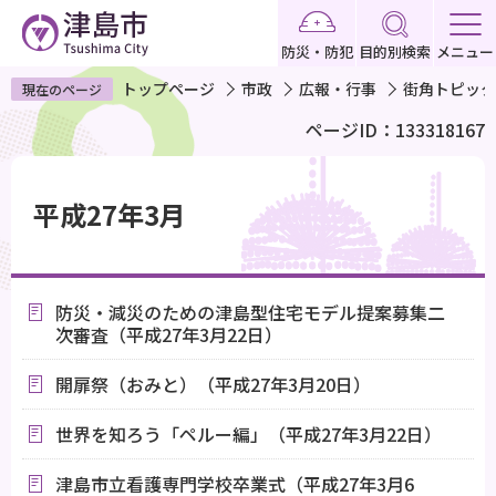
こ
の
防災・防犯
目的別検索
メニュー
ペ
トップページ
市政
広報・行事
街角トピック
現在のページ
ー
ページID：133318167
ジ
の
本
先
文
平成27年3月
頭
こ
で
こ
す
か
防災・減災のための津島型住宅モデル提案募集二
ら
次審査（平成27年3月22日）
開扉祭（おみと）（平成27年3月20日）
世界を知ろう「ペルー編」（平成27年3月22日）
津島市立看護専門学校卒業式（平成27年3月6