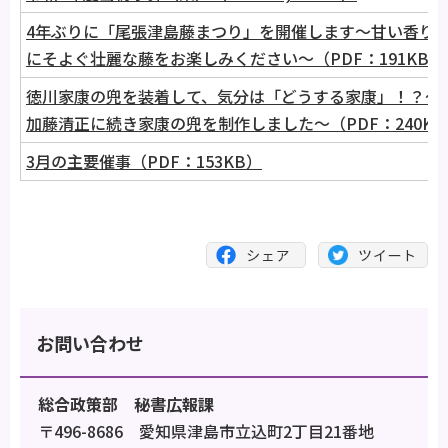
4年ぶりに「尾張津島藤まつり」を開催します～甘い香り
にそよぐ壮麗な藤をお楽しみください～（PDF：191KB）
徳川家康の兜を装着して、気分は「どうする家康」！？～
加藤清正に続き家康の兜を制作しました～（PDF：240KB
3月の主要催事（PDF：153KB）
お問い合わせ
総合政策部 秘書広報課
〒496-8686 愛知県津島市立込町2丁目21番地