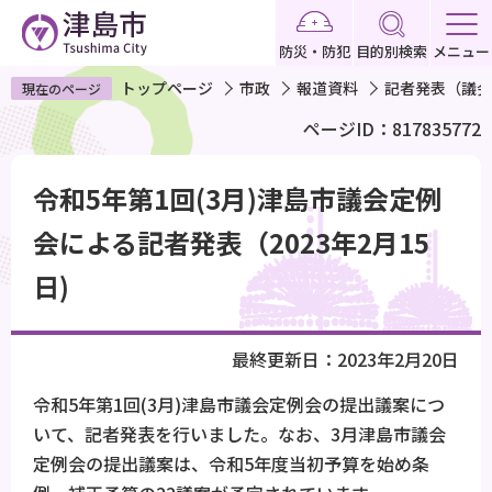
こ
の
防災・防犯
目的別検索
メニュー
ペ
トップページ
市政
報道資料
記者発表（議会
現在のページ
ー
ページID：817835772
ジ
の
本
先
令和5年第1回(3月)津島市議会定例
文
頭
こ
会による記者発表（2023年2月15
で
こ
日)
す
か
ら
最終更新日：2023年2月20日
令和5年第1回(3月)津島市議会定例会の提出議案につ
いて、記者発表を行いました。なお、3月津島市議会
定例会の提出議案は、令和5年度当初予算を始め条