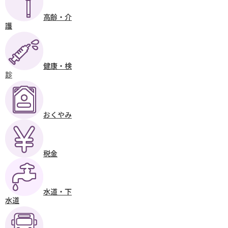
高齢・介
護
健康・検
診
おくやみ
税金
水道・下
水道