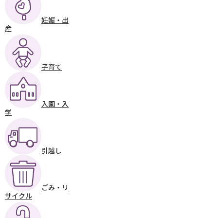
妊娠・出
産
子育て
入園・入
学
引越し
ごみ・リ
サイクル