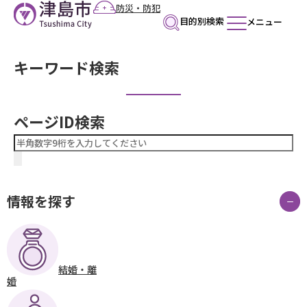
こ
防災・防犯
目的別検索
メニュー
の
ペ
ー
キーワード検索
ジ
の
ページID検索
先
頭
で
す
情報を探す
結婚・離
婚