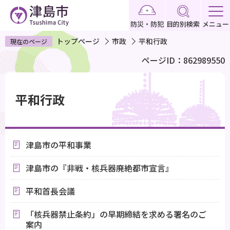
こ
の
防災・防犯
目的別検索
メニュー
ペ
トップページ
市政
平和行政
現在のページ
ー
ページID：862989550
ジ
の
本
先
文
平和行政
頭
こ
で
こ
す
か
津島市の平和事業
ら
津島市の『非戦・核兵器廃絶都市宣言』
平和首長会議
「核兵器禁止条約」の早期締結を求める署名のご
案内