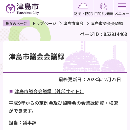
こ
の
防災・防犯
目的別検索
メニュー
ペ
トップページ
津島市議会
津島市議会会議録
現在のページ
ー
ページID：852914468
ジ
の
本
先
文
津島市議会会議録
頭
こ
で
こ
す
か
最終更新日：2023年12月22日
ら
津島市議会会議録（外部サイト）
平成9年からの定例会及び臨時会の会議録閲覧・検索
ができます。
担当：議事課