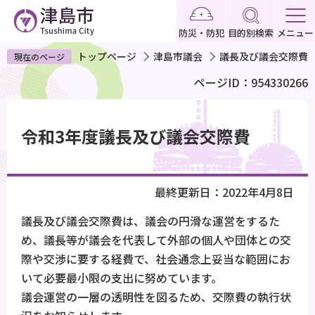
こ
の
防災・防犯
目的別検索
メニュー
ペ
トップページ
津島市議会
議長及び議会交際費
現在のページ
ー
ページID：954330266
ジ
の
本
先
文
令和3年度議長及び議会交際費
頭
こ
で
こ
す
か
最終更新日：2022年4月8日
ら
議長及び議会交際費は、議会の円滑な運営をするた
め、議長等が議会を代表して外部の個人や団体との交
際や交渉に要する経費で、社会通念上妥当な範囲にお
いて必要最小限の支出に努めています。
議会運営の一層の透明性を図るため、交際費の執行状