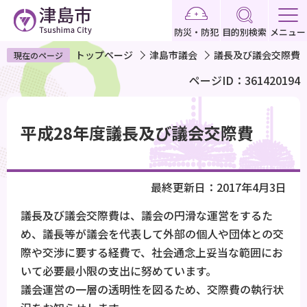
こ
の
防災・防犯
目的別検索
メニュー
ペ
トップページ
津島市議会
議長及び議会交際費
現在のページ
ー
ページID：361420194
ジ
の
本
先
文
平成28年度議長及び議会交際費
頭
こ
で
こ
す
か
最終更新日：2017年4月3日
ら
議長及び議会交際費は、議会の円滑な運営をするた
め、議長等が議会を代表して外部の個人や団体との交
際や交渉に要する経費で、社会通念上妥当な範囲にお
いて必要最小限の支出に努めています。
議会運営の一層の透明性を図るため、交際費の執行状