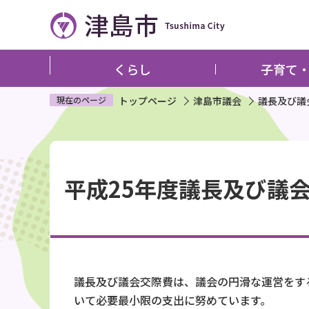
こ
の
ペ
ー
くらし
子育て
ジ
の
現在のページ
トップページ
津島市議会
議長及び議
先
頭
本
で
文
す
平成25年度議長及び議
こ
こ
か
ら
議長及び議会交際費は、議会の円滑な運営をす
いて必要最小限の支出に努めています。