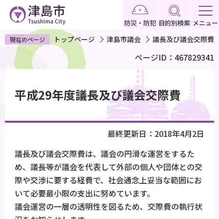
こ
の
防災・防犯
目的別検索
メニュー
ペ
トップページ
津島市議会
議長及び議会交際費
現在のページ
ー
ページID：467829341
ジ
の
本
先
文
平成29年度議長及び議会交際費
頭
こ
で
こ
す
か
最終更新日：2018年4月2日
ら
議長及び議会交際費は、議会の円滑な運営をするた
め、議長等が議会を代表して外部の個人や団体との交
際や交渉に要する経費で、社会通念上妥当な範囲にお
いて必要最小限の支出に努めています。
議会運営の一層の透明性を図るため、交際費の執行状