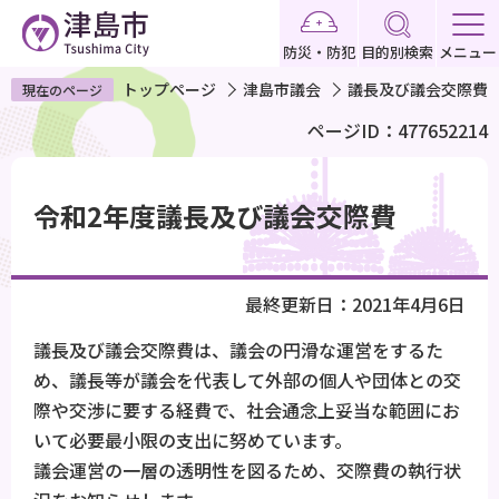
こ
の
防災・防犯
目的別検索
メニュー
ペ
トップページ
津島市議会
議長及び議会交際費
現在のページ
ー
ページID：477652214
ジ
の
本
先
文
令和2年度議長及び議会交際費
頭
こ
で
こ
す
か
最終更新日：2021年4月6日
ら
議長及び議会交際費は、議会の円滑な運営をするた
め、議長等が議会を代表して外部の個人や団体との交
際や交渉に要する経費で、社会通念上妥当な範囲にお
いて必要最小限の支出に努めています。
議会運営の一層の透明性を図るため、交際費の執行状