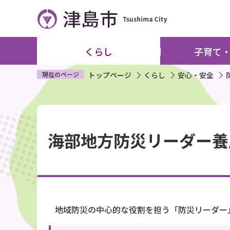
こ
の
ペ
ー
くらし
子育て
ジ
の
現在のページ
トップページ
くらし
安心・安全
先
頭
本
で
文
す
海部地方防災リーダー養
こ
こ
か
ら
地域防災の中心的な役割を担う「防災リーダー