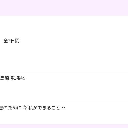
曜） 全2日間
島深坪1番地
のために 今 私ができること～