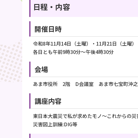
日程・内容
開催日時
令和8年11月14日（土曜）・11月21日（土
各日とも午前9時30分～午後4時30分
会場
あま市役所 2階 D会議室 あま市七宝町沖之
講座内容
東日本大震災で私が求めたモノ～これからの災害
災害図上訓練:DIG等