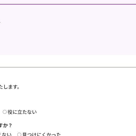
地
たします。
役に立たない
すか？
えない
見つけにくかった