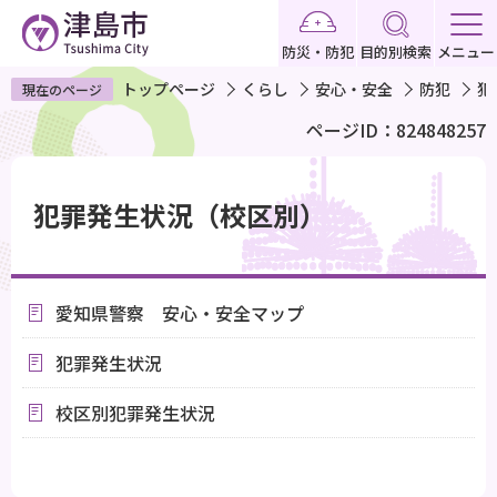
こ
の
防災・防犯
目的別検索
メニュー
ペ
トップページ
くらし
安心・安全
防犯
犯
現在のページ
ー
ページID：824848257
ジ
の
本
先
文
犯罪発生状況（校区別）
頭
こ
で
こ
す
か
愛知県警察 安心・安全マップ
ら
犯罪発生状況
校区別犯罪発生状況