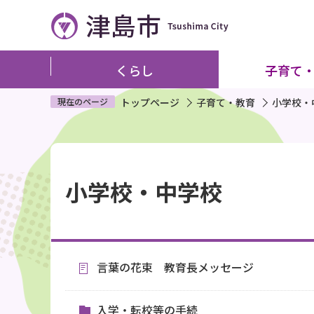
こ
の
ペ
ー
くらし
子育て
ジ
の
現在のページ
トップページ
子育て・教育
小学校・
先
頭
本
で
文
す
小学校・中学校
こ
こ
か
ら
言葉の花束 教育長メッセージ
入学・転校等の手続