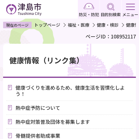
こ
の
防災・防犯
目的別検索
メニュー
ペ
トップページ
福祉・医療
健康・検診
健康情
現在のページ
ー
ページID：108952117
ジ
の
本
先
文
健康情報（リンク集）
頭
こ
で
こ
す
か
健康づくりを進めるため、健康生活を習慣化しよ
ら
う！
熱中症予防について
熱中症対策普及団体を募集します
骨髄提供者助成事業