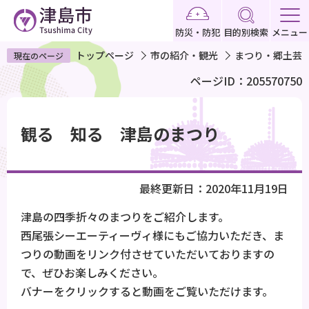
こ
の
防災・防犯
目的別検索
メニュー
ペ
トップページ
市の紹介・観光
まつり・郷土芸
現在のページ
ー
ページID：205570750
ジ
の
本
先
文
観る 知る 津島のまつり
頭
こ
で
こ
す
か
最終更新日：2020年11月19日
ら
津島の四季折々のまつりをご紹介します。
西尾張シーエーティーヴィ様にもご協力いただき、ま
つりの動画をリンク付させていただいておりますの
で、ぜひお楽しみください。
バナーをクリックすると動画をご覧いただけます。