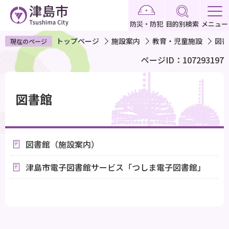
こ
の
防災・防犯
目的別検索
メニュー
ペ
トップページ
施設案内
教育・児童施設
図書
現在のページ
ー
ページID：107293197
ジ
の
本
先
文
図書館
頭
こ
で
こ
す
か
図書館（施設案内）
ら
津島市電子図書館サービス「つしま電子図書館」