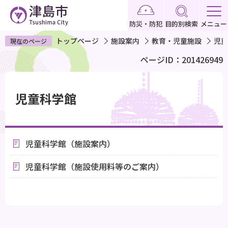
こ
の
防災・防犯
目的別検索
メニュー
ペ
トップページ
施設案内
教育・児童施設
児童
現在のページ
ー
ページID：201426949
ジ
の
本
先
文
児童科学館
頭
こ
で
こ
す
か
児童科学館（施設案内）
ら
児童科学館（施設使用料等のご案内）