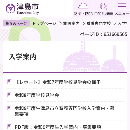
こ
の
防災・防犯
目的別検索
メニュー
ペ
トップページ
施設案内
看護専門学校
入学案
現在のページ
ー
ページID：651669565
ジ
の
本
先
文
入学案内
頭
こ
で
こ
す
か
【レポート】令和7年度学校見学会の様子
ら
令和8年度学校見学会
令和9年度生津島市立看護専門学校入学案内・募
集要項
PDF版：令和9年度生入学案内・募集要項