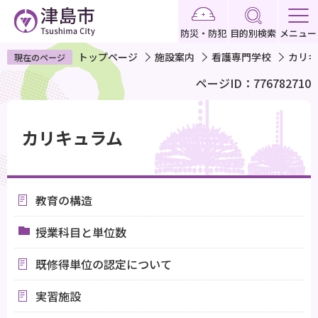
こ
の
防災・防犯
目的別検索
メニュー
ペ
トップページ
施設案内
看護専門学校
カリキ
現在のページ
ー
ページID：776782710
ジ
の
本
先
文
カリキュラム
頭
こ
で
こ
す
か
教育の構造
ら
授業科目と単位数
既修得単位の認定について
実習施設