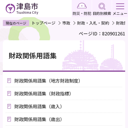
こ
の
防災・防犯
目的別検索
メニュー
ペ
トップページ
市政
財政・入札・契約
財政関
現在のページ
ー
ページID：820901261
ジ
の
本
先
文
財政関係用語集
頭
こ
で
こ
す
か
財政関係用語集（地方財政制度）
ら
財政関係用語集（財政指標）
財政関係用語集（歳入）
財政関係用語集（歳出）